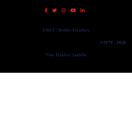
ÜRET | Brülör Fiyatları
©1979 - 2026
Tüm Hakları Saklıdır