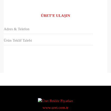
ÜRET’E ULAŞIN
Adres & Telefon
Ürün Teklif Talebi
www.uret.com.tr